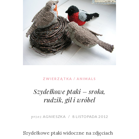
ZWIERZĄTKA / ANIMALS
Szydełkowe ptaki – sroka,
rudzik, gil i wróbel
przez
AGNIESZKA
/
8 LISTOPADA 2012
Szydełkowe ptaki widoczne na zdjęciach