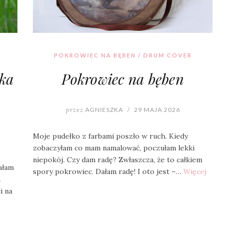
POKROWIEC NA BĘBEN / DRUM COVER
rka
Pokrowiec na bęben
przez
AGNIESZKA
/
29 MAJA 2026
Moje pudełko z farbami poszło w ruch. Kiedy
zobaczyłam co mam namalować, poczułam lekki
niepokój. Czy dam radę? Zwłaszcza, że to całkiem
ałam
spory pokrowiec. Dałam radę! I oto jest –…
Więcej
a
i na