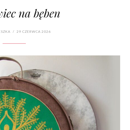
iec na bęben
ESZKA
/
29 CZERWCA 2026