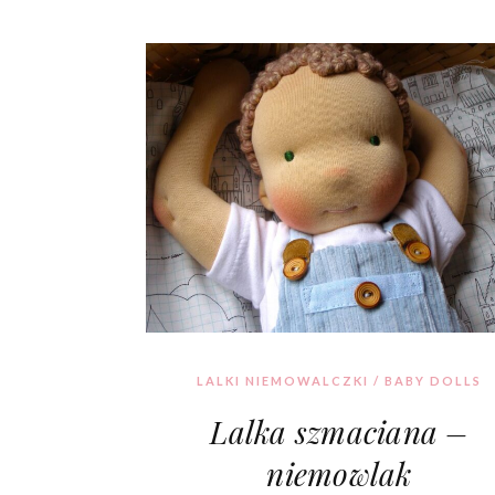
LALKI NIEMOWALCZKI / BABY DOLLS
Lalka szmaciana –
niemowlak