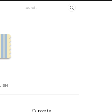
Szukaj...
LISH
O mnie