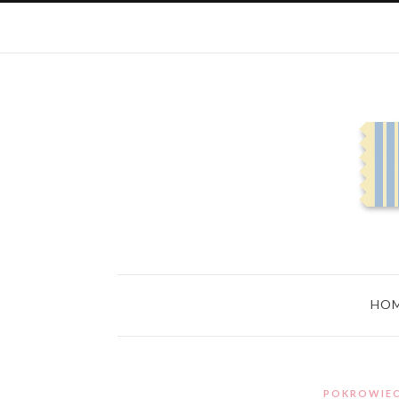
HO
POKROWIEC