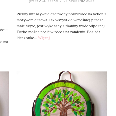
przez
AGNIESZKA
/
23 KWIETNIA 2026
Piękny intensywnie czerwony pokrowiec na bęben z
motywem drzewa. Jak wszystkie wcześniej przeze
mnie szyte, jest wykonany z tkaniny wodoodpornej.
ści i
Torbę można nosić w ręce i na ramieniu. Posiada
kieszonkę…
Więcej
ec ma