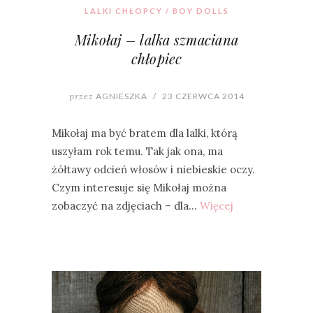
LALKI CHŁOPCY / BOY DOLLS
Mikołaj – lalka szmaciana
chłopiec
przez
AGNIESZKA
/
23 CZERWCA 2014
Mikołaj ma być bratem dla lalki, którą
uszyłam rok temu. Tak jak ona, ma
żółtawy odcień włosów i niebieskie oczy.
Czym interesuje się Mikołaj można
zobaczyć na zdjęciach – dla…
Więcej