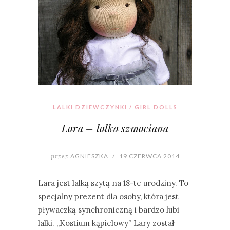
LALKI DZIEWCZYNKI / GIRL DOLLS
Lara – lalka szmaciana
przez
AGNIESZKA
/
19 CZERWCA 2014
Lara jest lalką szytą na 18-te urodziny. To
specjalny prezent dla osoby, która jest
pływaczką synchroniczną i bardzo lubi
lalki. „Kostium kąpielowy” Lary został