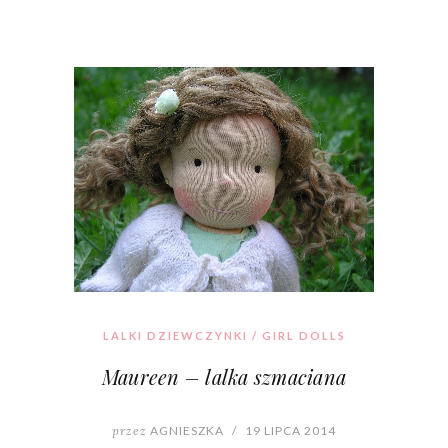
LALKI DZIEWCZYNKI / GIRL DOLLS
Maureen – lalka szmaciana
przez
AGNIESZKA
/
19 LIPCA 2014