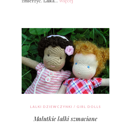
zmierzyć. Lalka…
Więcej
LALKI DZIEWCZYNKI / GIRL DOLLS
Malutkie lalki szmaciane