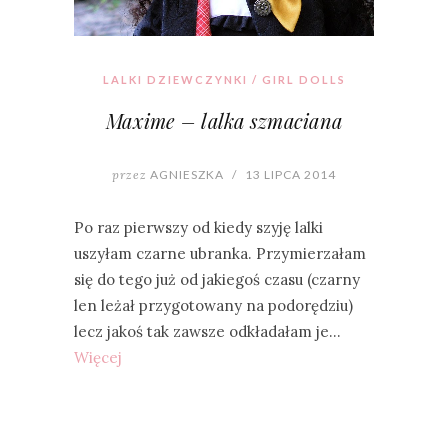
LALKI DZIEWCZYNKI / GIRL DOLLS
Maxime – lalka szmaciana
przez
AGNIESZKA
/
13 LIPCA 2014
Po raz pierwszy od kiedy szyję lalki
uszyłam czarne ubranka. Przymierzałam
się do tego już od jakiegoś czasu (czarny
len leżał przygotowany na podorędziu)
lecz jakoś tak zawsze odkładałam je…
Więcej