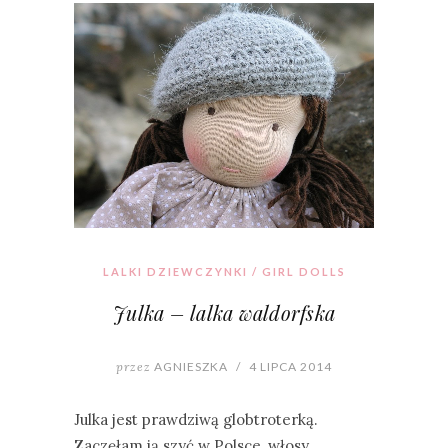
LALKI DZIEWCZYNKI / GIRL DOLLS
Julka – lalka waldorfska
przez
AGNIESZKA
/
4 LIPCA 2014
Julka jest prawdziwą globtroterką.
Zaczęłam ją szyć w Polsce, włosy