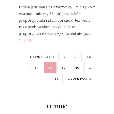
Lidzia jest małą dziewczynką – nie tylko z
wzrostu (mierzy 28 cm) lecz także
proporcji ciała i stylu ubranek. Już wiele
razy próbowałam uszyć lalkę w
proporcjach dziecka +/- dwuletniego,…
Więcej
NEWER POSTS
1
…
36
37
38
39
40
…
44
OLDER POSTS
O mnie