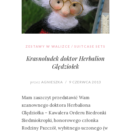
ZESTAWY W WALIZCE / SUITCASE SETS
Krasnoludek doktor Herbalion
Ględziołek
przez
AGNIESZKA
/
9 CZERWCA 2013
Mam zaszczyt przedstawić Wam
szanownego doktora Herbaliona
Ględziołka – Kawalera Orderu Biedronki
Siedmiokropki, honorowego członka
Rodziny Pszczół, wybitnego uczonego (w