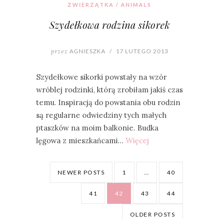
ZWIERZĄTKA / ANIMALS
Szydełkowa rodzina sikorek
przez
AGNIESZKA
/
17 LUTEGO 2013
Szydełkowe sikorki powstały na wzór
wróblej rodzinki, którą zrobiłam jakiś czas
temu. Inspiracją do powstania obu rodzin
są regularne odwiedziny tych małych
ptaszków na moim balkonie. Budka
lęgowa z mieszkańcami…
Więcej
NEWER POSTS
1
…
40
41
42
43
44
OLDER POSTS