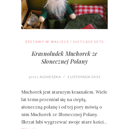
ZESTAWY W WALIZCE / SUITCASE SETS
Krasnoludek Muchorek ze
Słonecznej Polany
przez
AGNIESZKA
/
1 LISTOPADA 2013
Muchorek jest starszym krasnalem. Wiele
lat temu przeniósł się na ciepłą,
słoneczną polanę i od tej pory mówią o
nim Muchorek ze Słonecznej Polany.
Skrzat lubi wygrzewać swoje stare kości…