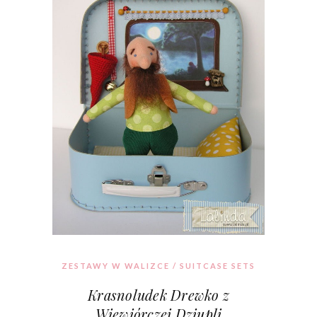
ZESTAWY W WALIZCE / SUITCASE SETS
Krasnoludek Drewko z
Wiewiórczej Dziupli