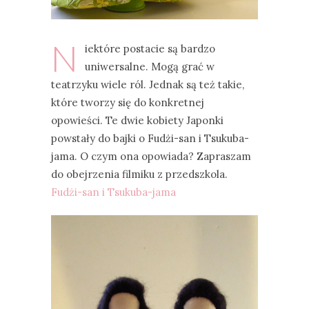
N
iektóre postacie są bardzo
uniwersalne. Mogą grać w
teatrzyku wiele ról. Jednak są też takie,
które tworzy się do konkretnej
opowieści. Te dwie kobiety Japonki
powstały do bajki o Fudżi-san i Tsukuba-
jama. O czym ona opowiada? Zapraszam
do obejrzenia filmiku z przedszkola.
Fudżi-san i Tsukuba-jama