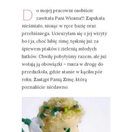
D
o mojej pracowni osobiście
zawitała Pani Wiosna!!! Zapukała
nieśmiało, niosąc w ręce bazię oraz
przebiśniega. Ucieszyłam się z jej wizyty
bo i ja, choć lubię zimę, tęsknię już za
śpiewem ptaków i zielenią młodych
listków. Chwilę pobyłyśmy razem, ale już
wołają ją obowiązki – rusza w drogę do
przedszkola, gdzie stanie w kąciku pór
roku. Zastąpi Panią Zimę, którą
poznaliście niedawno.