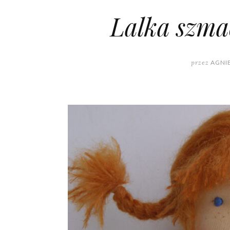
Lalka szma
przez
AGNI