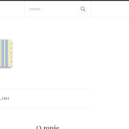
Szukaj...
LISH
O mnie