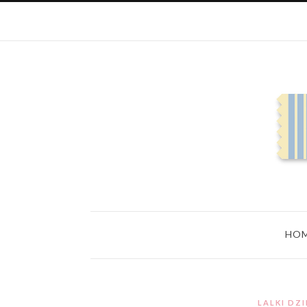
HO
LALKI DZ