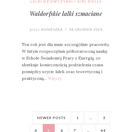
LALKI DZIEWCZYNKI / GIRL DOLLS
Waldorfskie lalki szmaciane
przez
AGNIESZKA
/
18 GRUDNIA 2024
Ten rok jest dla mnie szczególnie pracowity.
W lutym rozpoczęłam półtoraroczną naukę
w Szkole Świadomej Pracy z Energią, co
skutkuje koniecznością podzielenia czasu
pomiędzy szycie lalek oraz teoretyczną i
praktyczną…
Więcej
NEWER POSTS
1
…
3
4
5
6
7
…
44