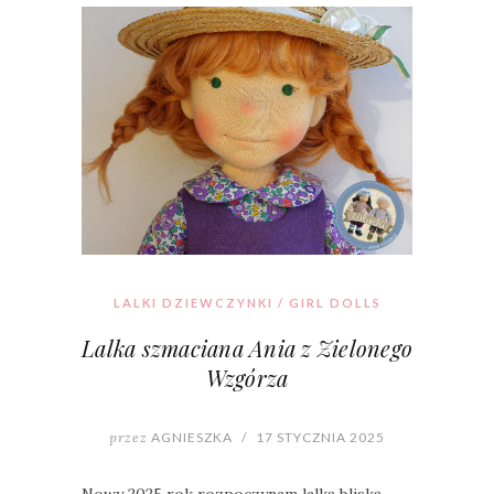
LALKI DZIEWCZYNKI / GIRL DOLLS
Lalka szmaciana Ania z Zielonego
Wzgórza
przez
AGNIESZKA
/
17 STYCZNIA 2025