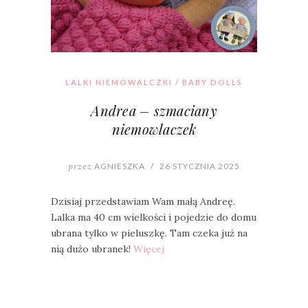
LALKI NIEMOWALCZKI / BABY DOLLS
Andrea – szmaciany
niemowlaczek
przez
AGNIESZKA
/
26 STYCZNIA 2025
Dzisiaj przedstawiam Wam małą Andreę.
Lalka ma 40 cm wielkości i pojedzie do domu
ubrana tylko w pieluszkę. Tam czeka już na
nią dużo ubranek!
Więcej