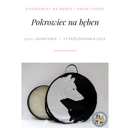
POKROWIEC NA BĘBEN / DRUM COVER
Pokrowiec na bęben
przez
AGNIESZKA
/
31 PAŹDZIERNIKA 2023