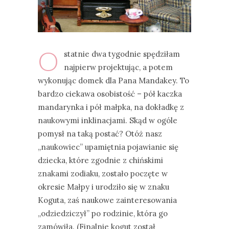
O
statnie dwa tygodnie spędziłam
najpierw projektując, a potem
wykonując domek dla Pana Mandakey. To
bardzo ciekawa osobistość – pół kaczka
mandarynka i pół małpka, na dokładkę z
naukowymi inklinacjami. Skąd w ogóle
pomysł na taką postać? Otóż nasz
„naukowiec” upamiętnia pojawianie się
dziecka, które zgodnie z chińskimi
znakami zodiaku, zostało poczęte w
okresie Małpy i urodziło się w znaku
Koguta, zaś naukowe zainteresowania
„odziedziczył” po rodzinie, która go
zamówiła. (Finalnie kogut został