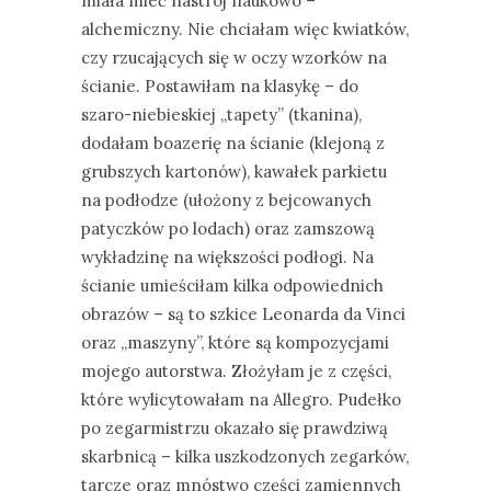
miała mieć nastrój naukowo –
alchemiczny. Nie chciałam więc kwiatków,
czy rzucających się w oczy wzorków na
ścianie. Postawiłam na klasykę – do
szaro-niebieskiej „tapety” (tkanina),
dodałam boazerię na ścianie (klejoną z
grubszych kartonów), kawałek parkietu
na podłodze (ułożony z bejcowanych
patyczków po lodach) oraz zamszową
wykładzinę na większości podłogi. Na
ścianie umieściłam kilka odpowiednich
obrazów – są to szkice Leonarda da Vinci
oraz „maszyny”, które są kompozycjami
mojego autorstwa. Złożyłam je z części,
które wylicytowałam na Allegro. Pudełko
po zegarmistrzu okazało się prawdziwą
skarbnicą – kilka uszkodzonych zegarków,
tarcze oraz mnóstwo części zamiennych