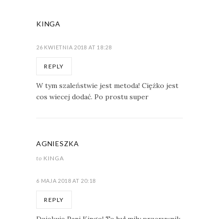
KINGA
26 KWIETNIA 2018 AT 18:28
REPLY
W tym szaleństwie jest metoda! Ciężko jest
cos wiecej dodać. Po prostu super
AGNIESZKA
to
KINGA
6 MAJA 2018 AT 20:18
REPLY
Dziękuję Pani Kingo! To był miły przerywnik