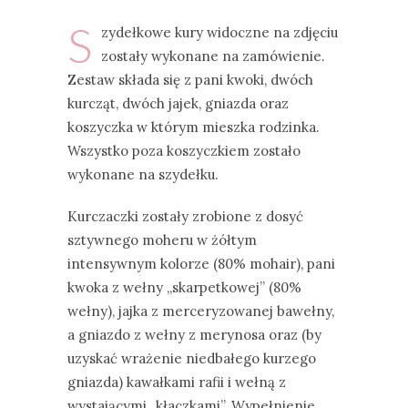
S
zydełkowe kury widoczne na zdjęciu
zostały wykonane na zamówienie.
Zestaw składa się z pani kwoki, dwóch
kurcząt, dwóch jajek, gniazda oraz
koszyczka w którym mieszka rodzinka.
Wszystko poza koszyczkiem zostało
wykonane na szydełku.
Kurczaczki zostały zrobione z dosyć
sztywnego moheru w żółtym
intensywnym kolorze (80% mohair), pani
kwoka z wełny „skarpetkowej” (80%
wełny), jajka z merceryzowanej bawełny,
a gniazdo z wełny z merynosa oraz (by
uzyskać wrażenie niedbałego kurzego
gniazda) kawałkami rafii i wełną z
wystającymi „kłaczkami”. Wypełnienie