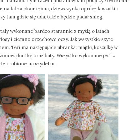
ami i haftami. Tym razem postanowiłam połączyć ten kolor
że nadal za okami zima, dziewczynka oprócz koszulki i
y tam gdzie się uda, także będzie padał śnieg.
stały wykonane bardzo starannie z myślą o latach
sy i ciemno orzechowe oczy. Jak wszystkie szyte
em. Teri ma następujące ubranka: majtki, koszulkę w
, zimową kurtkę oraz buty. Wszystko wykonane jest z
te i robione na szydełku.