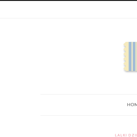
HO
LALKI DZ