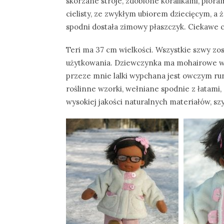
skórzane stroje, zdobione koralikami, piór
cielisty, ze zwykłym ubiorem dziecięcym, a 
spodni dostała zimowy płaszczyk. Ciekawe cz
Teri ma 37 cm wielkości. Wszystkie szwy zo
użytkowania. Dziewczynka ma mohairowe wło
przeze mnie lalki wypchana jest owczym run
roślinne wzorki, wełniane spodnie z łatami
wysokiej jakości naturalnych materiałów, szy