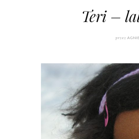
Teri – l
przez
AGNI