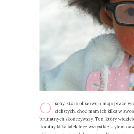
O
soby, które obserwują moje prace wie
cielistych, choć mam ich kilka w sw
brunatnych skończywszy. Ten, który widzicie 
tkaniny kilka lalek lecz wszystkie stylem 