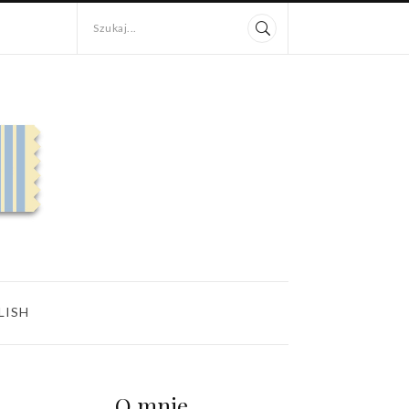
Szukaj...
LISH
O mnie