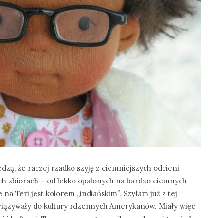
dzą, że raczej rzadko szyję z ciemniejszych odcieni
oich zbiorach – od lekko opalonych na bardzo ciemnych
na Teri jest kolorem „indiańskim”. Szyłam już z tej
nawiązywały do kultury rdzennych Amerykanów. Miały więc