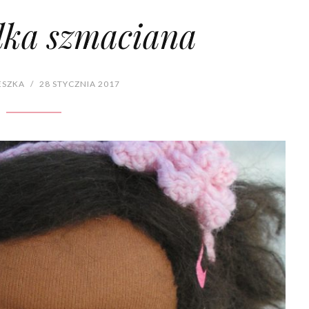
alka szmaciana
ESZKA
/
28 STYCZNIA 2017