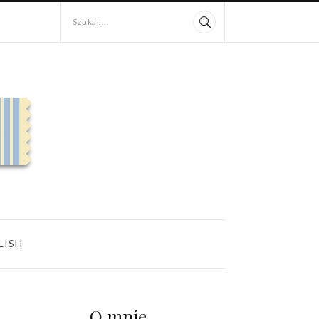
Szukaj...
LISH
O mnie