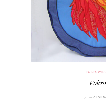
POKROWIEC
Pokro
przez
AGNIES