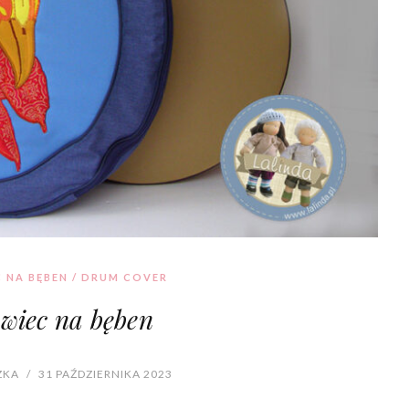
 NA BĘBEN / DRUM COVER
wiec na bęben
ZKA
/
31 PAŹDZIERNIKA 2023