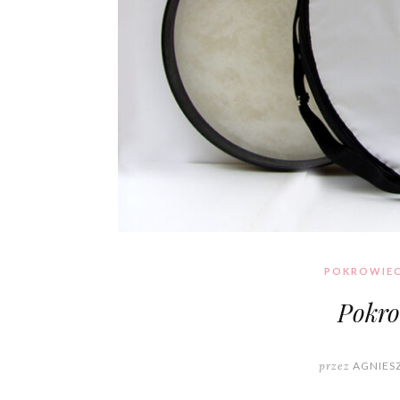
POKROWIEC
Pokro
przez
AGNIES