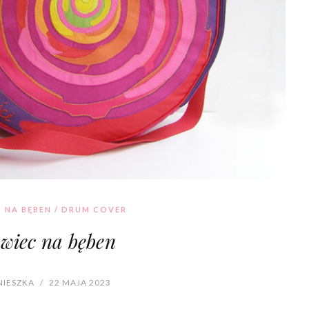
 NA BĘBEN / DRUM COVER
wiec na bęben
IESZKA
/
22 MAJA 2023