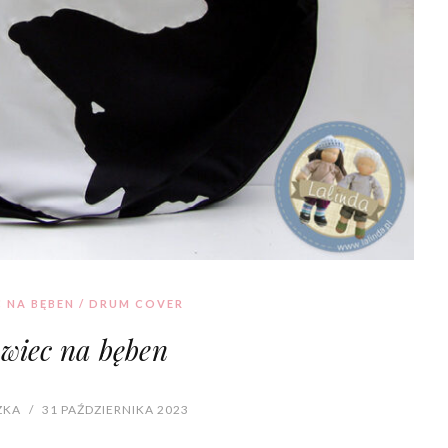
 NA BĘBEN / DRUM COVER
wiec na bęben
ZKA
/
31 PAŹDZIERNIKA 2023