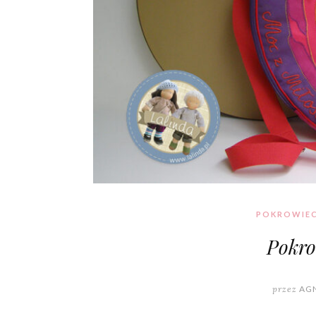
POKROWIEC
Pokro
przez
AGN